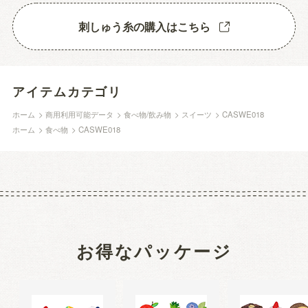
刺しゅう糸の購入はこちら
アイテムカテゴリ
ホーム
>
商用利用可能データ
>
食べ物/飲み物
>
スイーツ
>
CASWE018
ホーム
>
食べ物
>
CASWE018
お得なパッケージ