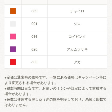
■
■
339
チャイロ
■
001
シロ
■
086
コイピンク
■
620
アカムラサキ
800
アカ
※定価は通常時の価格です。一覧にある価格はキャンペーン等に
より変更される場合があります。
※縫製時間は目安です。お使いのミシンや設定によって前後する
場合があります。
※色数は使用する刺しゅう糸の数を明示しており、糸替え回数で
はありません。