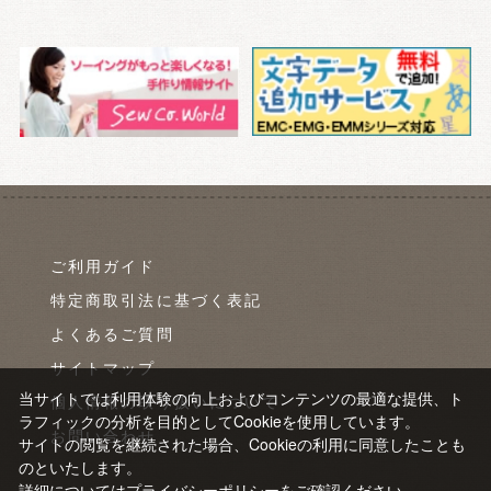
ご利用ガイド
特定商取引法に基づく表記
よくあるご質問
サイトマップ
当サイトでは利用体験の向上およびコンテンツの最適な提供、ト
個人情報の取り扱いについて
ラフィックの分析を目的としてCookieを使用しています。
お問い合わせ
サイトの閲覧を継続された場合、Cookieの利用に同意したことも
のといたします。
詳細については
プライバシーポリシー
をご確認ください。