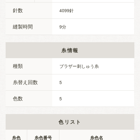
針数
4099
縫製時間
9
糸情報
種類
ブラザー刺しゅう糸
糸替え回数
5
色数
5
色リスト
糸色
糸色番号
糸色名