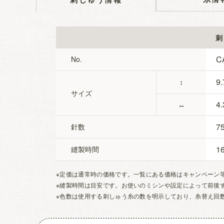
刺
C
No.
9.
↕
サイズ
4.
↔
7
針数
1
縫製時間
※定価は通常時の価格です。一覧にある価格はキャンペーン
※縫製時間は目安です。お使いのミシンや設定によって前後
※色数は使用する刺しゅう糸の数を明示しており、糸替え回