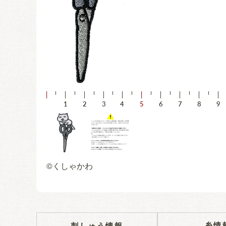
©くしゃかわ
糸情
刺しゅう情報