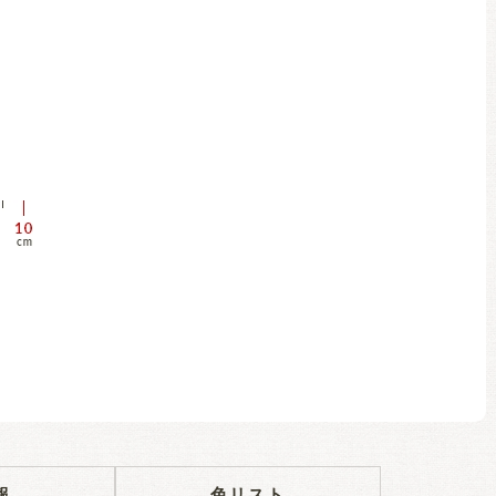
報
色リスト