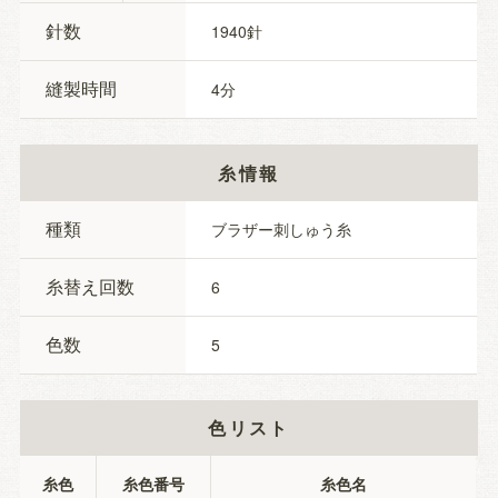
針数
1940
縫製時間
4
糸情報
種類
ブラザー刺しゅう糸
糸替え回数
6
色数
5
色リスト
糸色
糸色番号
糸色名