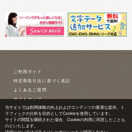
ご利用ガイド
特定商取引法に基づく表記
よくあるご質問
サイトマップ
当サイトでは利用体験の向上およびコンテンツの最適な提供、ト
個人情報の取り扱いについて
ラフィックの分析を目的としてCookieを使用しています。
お問い合わせ
サイトの閲覧を継続された場合、Cookieの利用に同意したことも
のといたします。
詳細については
プライバシーポリシー
をご確認ください。