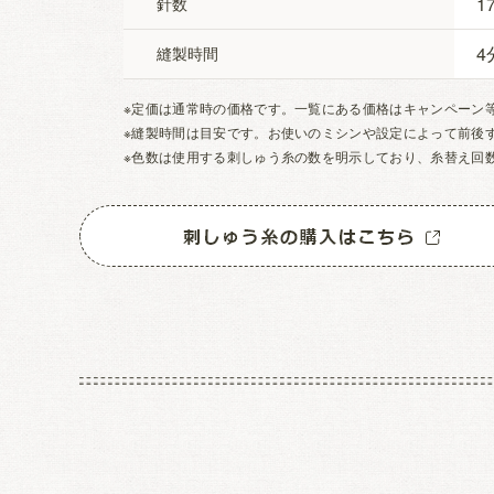
1
針数
4
縫製時間
※定価は通常時の価格です。一覧にある価格はキャンペーン
※縫製時間は目安です。お使いのミシンや設定によって前後
※色数は使用する刺しゅう糸の数を明示しており、糸替え回