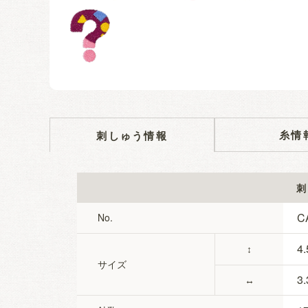
糸情
刺しゅう情報
刺
C
No.
4.
↕
サイズ
3.
↔