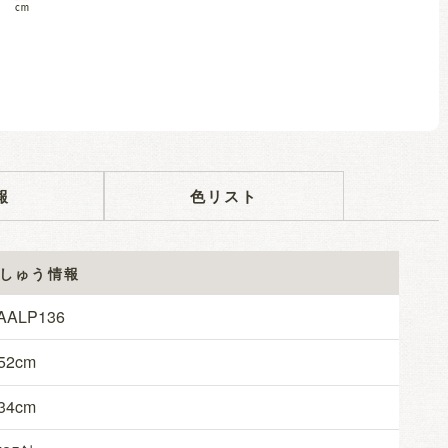
報
色リスト
しゅう情報
AALP136
52
34