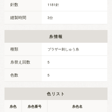
針数
1181
縫製時間
3
糸情報
種類
ブラザー刺しゅう糸
糸替え回数
5
色数
5
色リスト
糸色
糸色番号
糸色名