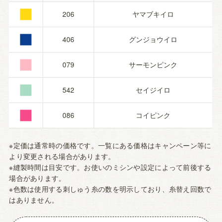
■
■
206
ヤマブキイロ
■
406
グンジョウイロ
■
079
サーモンピンク
■
542
セイジイロ
086
コイピンク
※定価は通常時の価格です。一覧にある価格はキャンペーン等に
より変更される場合があります。
※縫製時間は目安です。お使いのミシンや設定によって前後する
場合があります。
※色数は使用する刺しゅう糸の数を明示しており、糸替え回数で
はありません。