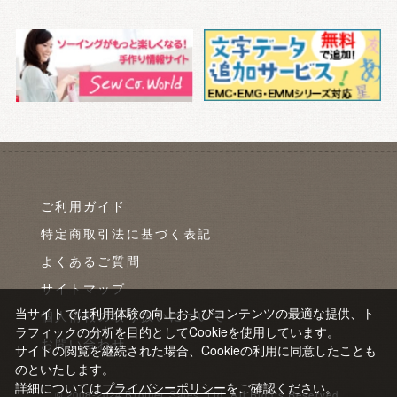
ご利用ガイド
特定商取引法に基づく表記
よくあるご質問
サイトマップ
当サイトでは利用体験の向上およびコンテンツの最適な提供、ト
個人情報の取り扱いについて
ラフィックの分析を目的としてCookieを使用しています。
お問い合わせ
サイトの閲覧を継続された場合、Cookieの利用に同意したことも
のといたします。
詳細については
プライバシーポリシー
をご確認ください。
© 2008-2024 Brother Sales, Ltd. All Rights Reserved.