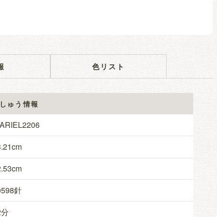
報
色リスト
しゅう情報
BARIEL2206
.21
.53
0598
2