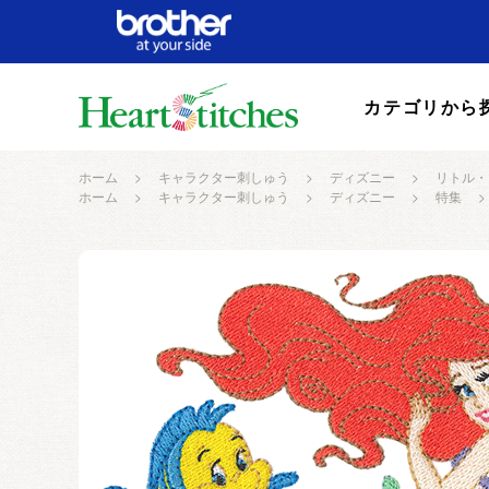
カテゴリから
ホーム
>
キャラクター刺しゅう
>
ディズニー
>
リトル・
ホーム
>
キャラクター刺しゅう
>
ディズニー
>
特集
>