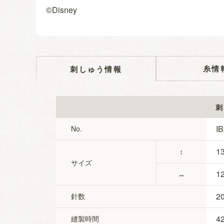
©Disney
糸情
刺しゅう情報
刺
I
No.
13
↕
サイズ
12
↔
2
針数
4
縫製時間