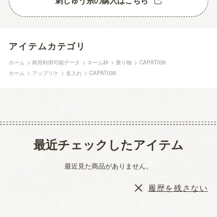
刺しゅう糸の購入はこちら
アイテムカテゴリ
ホーム
>
商用利用可能データ
>
ネーム枠
>
乗り物
>
CAPAT039
ホーム
>
アップリケ
>
名入れ
>
CAPAT039
最近チェックしたアイテム
最近見た商品がありません。
履歴を残さない