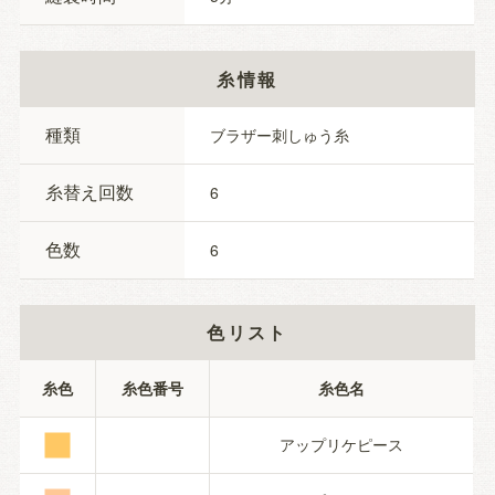
糸情報
種類
ブラザー刺しゅう糸
糸替え回数
6
色数
6
色リスト
■
糸色
糸色番号
糸色名
アップリケピース