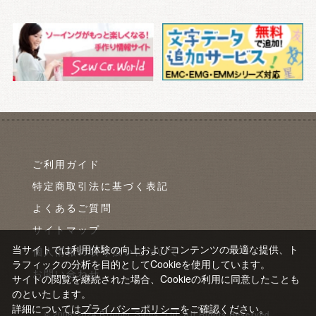
ご利用ガイド
特定商取引法に基づく表記
よくあるご質問
サイトマップ
当サイトでは利用体験の向上およびコンテンツの最適な提供、ト
個人情報の取り扱いについて
ラフィックの分析を目的としてCookieを使用しています。
お問い合わせ
サイトの閲覧を継続された場合、Cookieの利用に同意したことも
のといたします。
詳細については
プライバシーポリシー
をご確認ください。
© 2008-2024 Brother Sales, Ltd. All Rights Reserved.