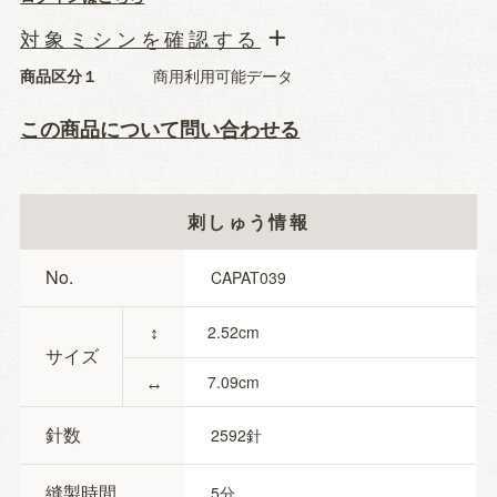
対象ミシンを確認する
商品区分１
商用利用可能データ
この商品について問い合わせる
刺しゅう情報
No.
CAPAT039
↕
2.52
サイズ
↔
7.09
針数
2592
縫製時間
5