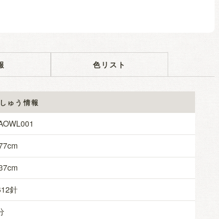
報
色リスト
しゅう情報
AOWL001
77
37
612