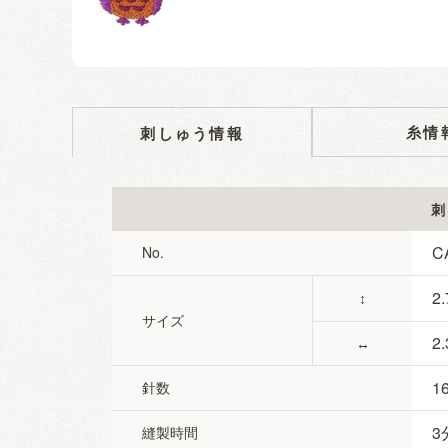
糸情
刺しゅう情報
刺
C
No.
2.
↕
サイズ
2.
↔
1
針数
3
縫製時間