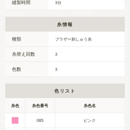
縫製時間
3
糸情報
種類
ブラザー刺しゅう糸
糸替え回数
3
色数
3
色リスト
■
糸色
糸色番号
糸色名
085
ピンク