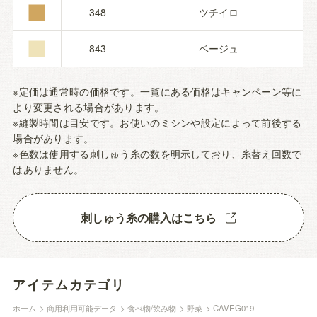
■
■
348
ツチイロ
843
ベージュ
※定価は通常時の価格です。一覧にある価格はキャンペーン等に
より変更される場合があります。
※縫製時間は目安です。お使いのミシンや設定によって前後する
場合があります。
※色数は使用する刺しゅう糸の数を明示しており、糸替え回数で
はありません。
刺しゅう糸の購入はこちら
アイテムカテゴリ
ホーム
>
商用利用可能データ
>
食べ物/飲み物
>
野菜
>
CAVEG019