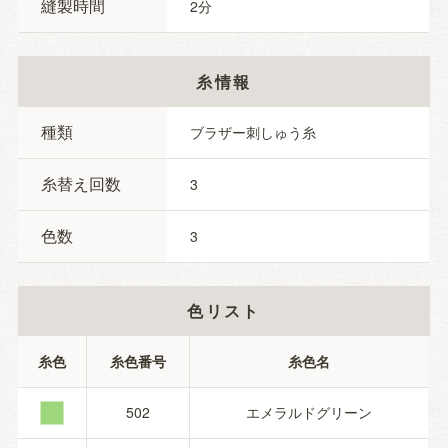
縫製時間
2
糸情報
種類
ブラザー刺しゅう糸
糸替え回数
3
色数
3
色リスト
■
糸色
糸色番号
糸色名
502
エメラルドグリーン