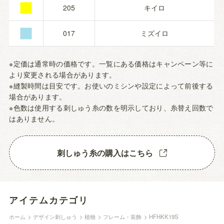
■
■
205
キイロ
017
ミズイロ
※定価は通常時の価格です。一覧にある価格はキャンペーン等に
より変更される場合があります。
※縫製時間は目安です。お使いのミシンや設定によって前後する
場合があります。
※色数は使用する刺しゅう糸の数を明示しており、糸替え回数で
はありません。
刺しゅう糸の購入はこちら
アイテムカテゴリ
ホーム
>
デザイン刺しゅう
>
植物
>
フレーム・装飾
>
HFHKK19S