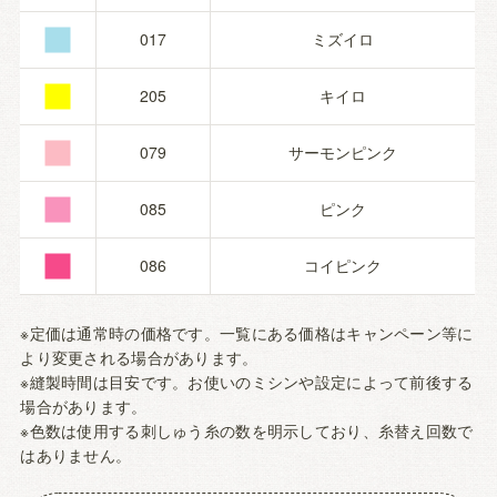
■
■
017
ミズイロ
■
205
キイロ
■
079
サーモンピンク
■
085
ピンク
086
コイピンク
※定価は通常時の価格です。一覧にある価格はキャンペーン等に
より変更される場合があります。
※縫製時間は目安です。お使いのミシンや設定によって前後する
場合があります。
※色数は使用する刺しゅう糸の数を明示しており、糸替え回数で
はありません。