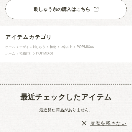
刺しゅう糸の購入はこちら
アイテムカテゴリ
ホーム
>
デザイン刺しゅう
>
植物
>
2輪以上
>
POPMIX06
ホーム
>
植物(花)
>
POPMIX06
最近チェックしたアイテム
最近見た商品がありません。
履歴を残さない