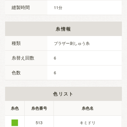
縫製時間
11
糸情報
種類
ブラザー刺しゅう糸
糸替え回数
6
色数
6
色リスト
■
糸色
糸色番号
糸色名
513
キミドリ