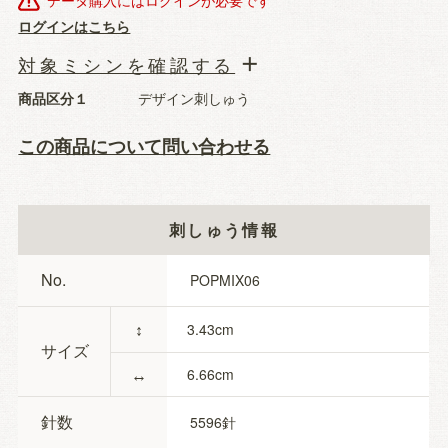
データ購入にはログインが必要です
ログインはこちら
対象ミシンを確認する
商品区分１
デザイン刺しゅう
この商品について問い合わせる
刺しゅう情報
No.
POPMIX06
↕
3.43
サイズ
↔
6.66
針数
5596