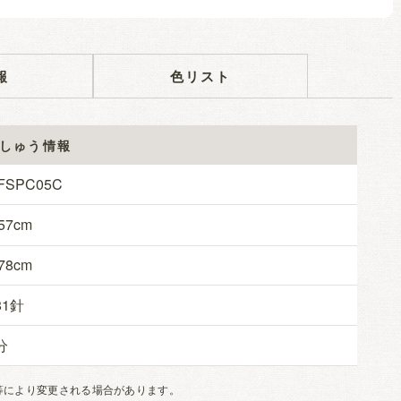
報
色リスト
しゅう情報
FSPC05C
57
78
81
等により変更される場合があります。