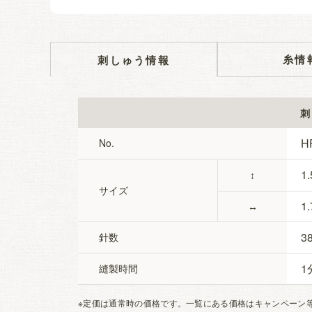
糸情
刺しゅう情報
刺
H
No.
1.
↕
サイズ
1.
↔
3
針数
1
縫製時間
※定価は通常時の価格です。一覧にある価格はキャンペーン