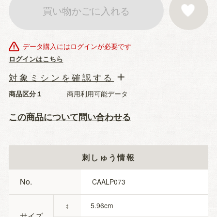
買い物かごに入れる
お気に入りに登
データ購入にはログインが必要です
ログインはこちら
対象ミシンを確認する
商品区分１
商用利用可能データ
この商品について問い合わせる
刺しゅう情報
No.
CAALP073
↕
5.96
サイズ