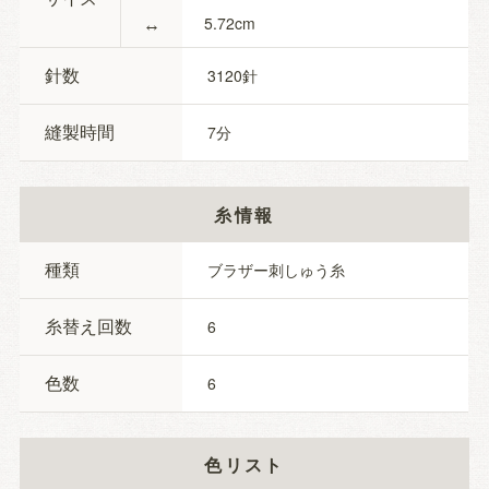
↔
5.72
針数
3120
縫製時間
7
糸情報
種類
ブラザー刺しゅう糸
糸替え回数
6
色数
6
色リスト