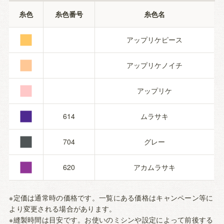
■
糸色
糸色番号
糸色名
■
アップリケピース
■
アップリケノイチ
■
アップリケ
■
614
ムラサキ
■
704
グレー
620
アカムラサキ
※定価は通常時の価格です。一覧にある価格はキャンペーン等に
より変更される場合があります。
※縫製時間は目安です。お使いのミシンや設定によって前後する