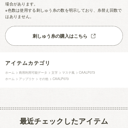
場合があります。
※色数は使用する刺しゅう糸の数を明示しており、糸替え回数で
はありません。
刺しゅう糸の購入はこちら
アイテムカテゴリ
ホーム
>
商用利用可能データ
>
文字
>
マステ風
>
CAALP073
ホーム
>
アップリケ
>
その他
>
CAALP073
最近チェックしたアイテム