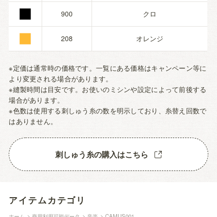
■
■
900
クロ
208
オレンジ
※定価は通常時の価格です。一覧にある価格はキャンペーン等に
より変更される場合があります。
※縫製時間は目安です。お使いのミシンや設定によって前後する
場合があります。
※色数は使用する刺しゅう糸の数を明示しており、糸替え回数で
はありません。
刺しゅう糸の購入はこちら
アイテムカテゴリ
ホーム
>
商用利用可能データ
>
音楽
>
CAMUS001