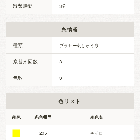
縫製時間
3
糸情報
種類
ブラザー刺しゅう糸
糸替え回数
3
色数
3
色リスト
■
糸色
糸色番号
糸色名
205
キイロ