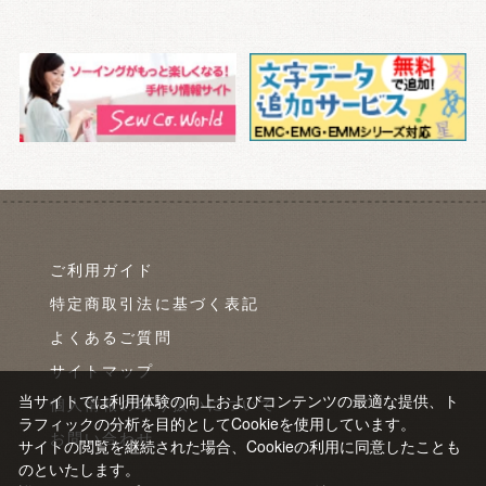
ご利用ガイド
特定商取引法に基づく表記
よくあるご質問
サイトマップ
当サイトでは利用体験の向上およびコンテンツの最適な提供、ト
個人情報の取り扱いについて
ラフィックの分析を目的としてCookieを使用しています。
お問い合わせ
サイトの閲覧を継続された場合、Cookieの利用に同意したことも
のといたします。