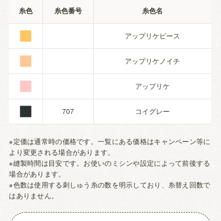
■
糸色
糸色番号
糸色名
■
アップリケピース
■
アップリケノイチ
■
アップリケ
707
コイグレー
※定価は通常時の価格です。一覧にある価格はキャンペーン等に
より変更される場合があります。
※縫製時間は目安です。お使いのミシンや設定によって前後する
場合があります。
※色数は使用する刺しゅう糸の数を明示しており、糸替え回数で
はありません。