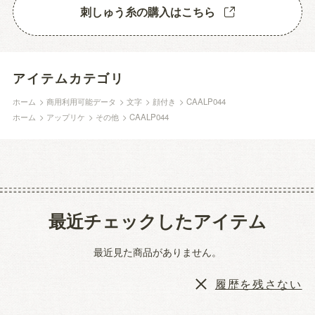
刺しゅう糸の購入はこちら
アイテムカテゴリ
ホーム
>
商用利用可能データ
>
文字
>
顔付き
>
CAALP044
ホーム
>
アップリケ
>
その他
>
CAALP044
最近チェックしたアイテム
最近見た商品がありません。
履歴を残さない