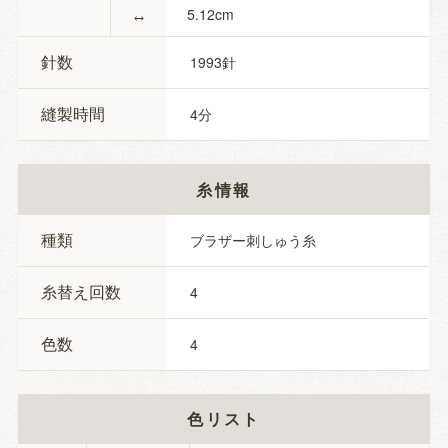
↔
5.12
針数
1993
縫製時間
4
糸情報
種類
ブラザー刺しゅう糸
糸替え回数
4
色数
4
色リスト