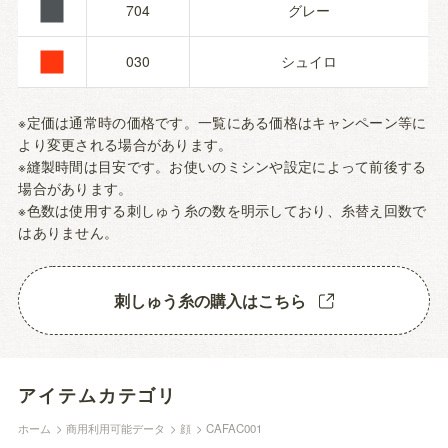
■
■
704
グレー
030
シュイロ
※定価は通常時の価格です。一覧にある価格はキャンペーン等に
より変更される場合があります。
※縫製時間は目安です。お使いのミシンや設定によって前後する
場合があります。
※色数は使用する刺しゅう糸の数を明示しており、糸替え回数で
はありません。
刺しゅう糸の購入はこちら
アイテムカテゴリ
ホーム
>
商用利用可能データ
>
顔
>
CAFAC001