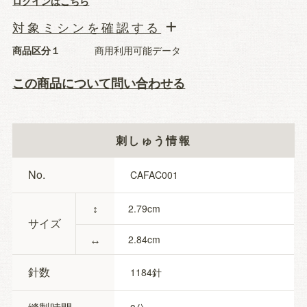
ログインはこちら
対象ミシンを確認する
商品区分１
商用利用可能データ
この商品について問い合わせる
刺しゅう情報
No.
CAFAC001
↕
2.79
サイズ
↔
2.84
針数
1184