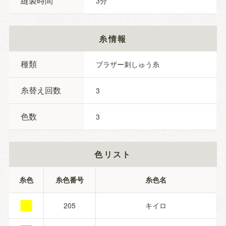
縫製時間
3
糸情報
種類
ブラザー刺しゅう糸
糸替え回数
3
色数
3
色リスト
■
糸色
糸色番号
糸色名
205
キイロ