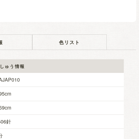
報
色リスト
しゅう情報
AJAP010
95
59
506