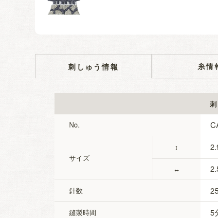
糸情
刺しゅう情報
刺
C
No.
2.
↕
サイズ
2.
↔
2
針数
5
縫製時間