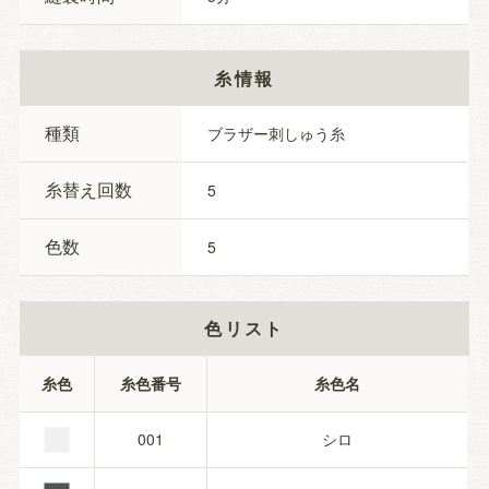
糸情報
種類
ブラザー刺しゅう糸
糸替え回数
5
色数
5
色リスト
■
糸色
糸色番号
糸色名
001
シロ