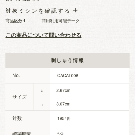
対象ミシンを確認する
商品区分１
商用利用可能データ
この商品について問い合わせる
刺しゅう情報
No.
CACAT006
↕
2.67
サイズ
↔
3.07
針数
1954
縫製時間
5