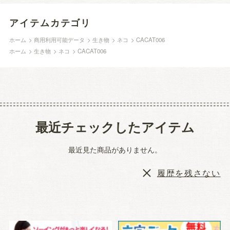
アイテムカテゴリ
ホーム
>
商用利用可能データ
>
生き物
>
ネコ
>
CACAT006
ホーム
>
生き物
>
ネコ
>
CACAT006
最近チェックしたアイテム
最近見た商品がありません。
履歴を残さない