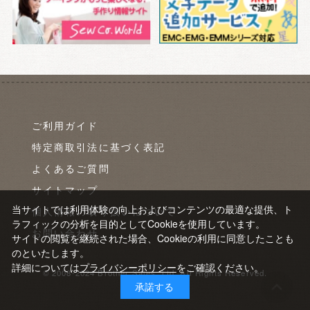
ご利用ガイド
特定商取引法に基づく表記
よくあるご質問
サイトマップ
当サイトでは利用体験の向上およびコンテンツの最適な提供、ト
個人情報の取り扱いについて
ラフィックの分析を目的としてCookieを使用しています。
お問い合わせ
サイトの閲覧を継続された場合、Cookieの利用に同意したことも
のといたします。
詳細については
プライバシーポリシー
をご確認ください。
© 2008-2024 Brother Sales, Ltd. All Rights Reserved.
承諾する