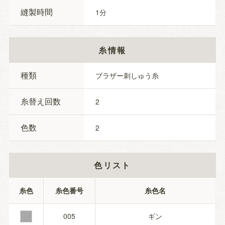
縫製時間
1
糸情報
種類
ブラザー刺しゅう糸
糸替え回数
2
色数
2
色リスト
■
糸色
糸色番号
糸色名
005
ギン