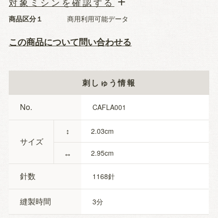
対象ミシンを確認する
商品区分１
商用利用可能データ
この商品について問い合わせる
刺しゅう情報
No.
CAFLA001
↕
2.03
サイズ
↔
2.95
針数
1168
縫製時間
3