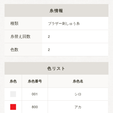
糸情報
種類
ブラザー刺しゅう糸
糸替え回数
2
色数
2
色リスト
■
糸色
糸色番号
糸色名
■
001
シロ
800
アカ