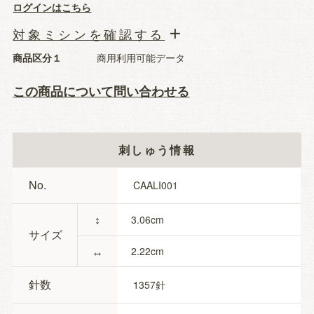
ログインはこちら
対象ミシンを確認する
商品区分１
商用利用可能データ
この商品について問い合わせる
刺しゅう情報
No.
CAALI001
↕
3.06
サイズ
↔
2.22
針数
1357