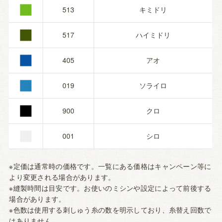
■
■
513
キミドリ
■
517
ハイミドリ
■
405
アオ
■
019
ソライロ
■
900
クロ
001
シロ
※定価は通常時の価格です。一覧にある価格はキャンペーン等に
より変更される場合があります。
※縫製時間は目安です。お使いのミシンや設定によって前後する
場合があります。
※色数は使用する刺しゅう糸の数を明示しており、糸替え回数で
はありません。