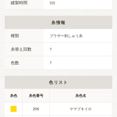
縫製時間
3
糸情報
種類
ブラザー刺しゅう糸
糸替え回数
7
色数
7
色リスト
■
糸色
糸色番号
糸色名
206
ヤマブキイロ