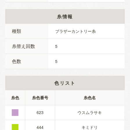
糸情報
種類
ブラザーカントリー糸
糸替え回数
5
色数
5
色リスト
■
糸色
糸色番号
糸色名
■
623
ウスムラサキ
444
キミドリ