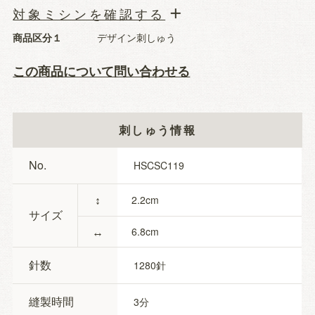
対象ミシンを確認する
商品区分１
デザイン刺しゅう
この商品について問い合わせる
刺しゅう情報
No.
HSCSC119
↕
2.2
サイズ
↔
6.8
針数
1280
縫製時間
3