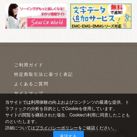
ご利用ガイド
特定商取引法に基づく表記
よくあるご質問
サイトマップ
当サイトでは利用体験の向上およびコンテンツの最適な提供、ト
個人情報の取り扱いについて
ラフィックの分析を目的としてCookieを使用しています。
お問い合わせ
サイトの閲覧を継続された場合、Cookieの利用に同意したことも
のといたします。
詳細については
プライバシーポリシー
をご確認ください。
© 2008-2024 Brother Sales, Ltd. All Rights Reserved.
承諾する