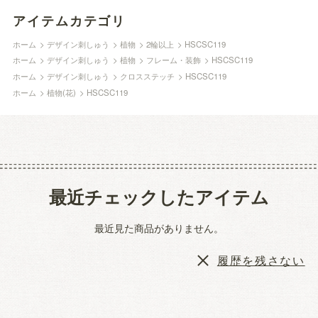
アイテムカテゴリ
ホーム
>
デザイン刺しゅう
>
植物
>
2輪以上
>
HSCSC119
ホーム
>
デザイン刺しゅう
>
植物
>
フレーム・装飾
>
HSCSC119
ホーム
>
デザイン刺しゅう
>
クロスステッチ
>
HSCSC119
ホーム
>
植物(花)
>
HSCSC119
最近チェックしたアイテム
最近見た商品がありません。
履歴を残さない