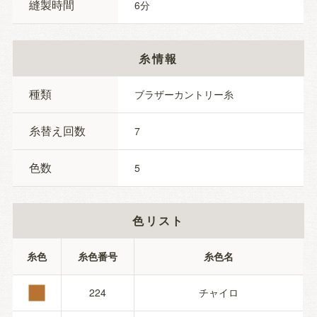
縫製時間
6
糸情報
種類
ブラザーカントリー糸
糸替え回数
7
色数
5
色リスト
■
糸色
糸色番号
糸色名
224
チャイロ