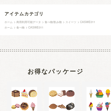
アイテムカテゴリ
ホーム
>
商用利用可能データ
>
食べ物/飲み物
>
スイーツ
>
CASWE011
ホーム
>
食べ物
>
CASWE011
お得なパッケージ