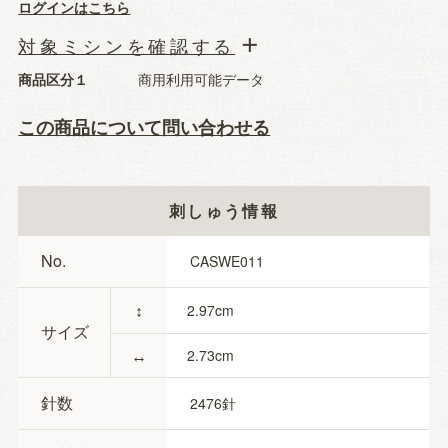
ログインはこちら
対象ミシンを確認する
商品区分１
商用利用可能データ
この商品について問い合わせる
刺しゅう情報
No.
CASWE011
↕
2.97
サイズ
↔
2.73
針数
2476