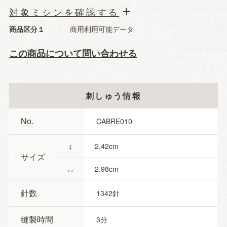
対象ミシンを確認する
商品区分１
商用利用可能データ
この商品について問い合わせる
刺しゅう情報
No.
CABRE010
↕
2.42
サイズ
↔
2.98
針数
1342
縫製時間
3