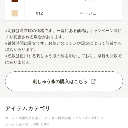
■
012
ベージュ
※定価は通常時の価格です。一覧にある価格はキャンペーン等に
より変更される場合があります。
※縫製時間は目安です。お使いのミシンや設定によって前後する
場合があります。
※色数は使用する刺しゅう糸の数を明示しており、糸替え回数で
はありません。
刺しゅう糸の購入はこちら
アイテムカテゴリ
ホーム
>
商用利用可能データ
>
食べ物/飲み物
>
パン
>
CABRE010
ホーム
>
食べ物
>
CABRE010