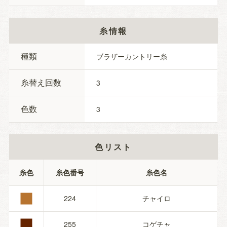
糸情報
種類
ブラザーカントリー糸
糸替え回数
3
色数
3
色リスト
■
糸色
糸色番号
糸色名
■
224
チャイロ
255
コゲチャ