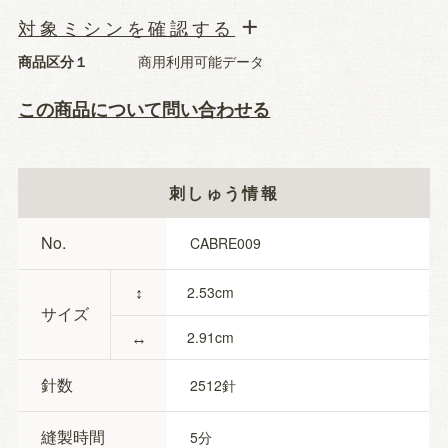
対象ミシンを確認する
商品区分１
商用利用可能データ
この商品について問い合わせる
刺しゅう情報
No.
CABRE009
↕
2.53
サイズ
↔
2.91
針数
2512
縫製時間
5