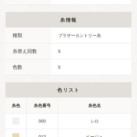
糸情報
種類
ブラザーカントリー糸
糸替え回数
5
色数
5
色リスト
■
糸色
糸色番号
糸色名
■
000
シロ
012
ベージュ