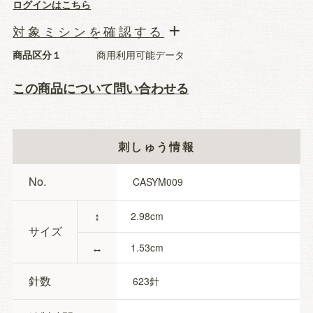
ログインはこちら
対象ミシンを確認する
商品区分１
商用利用可能データ
この商品について問い合わせる
刺しゅう情報
No.
CASYM009
↕
2.98
サイズ
↔
1.53
針数
623