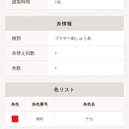
縫製時間
1
糸情報
種類
ブラザー刺しゅう糸
糸替え回数
1
色数
1
色リスト
■
糸色
糸色番号
糸色名
800
アカ