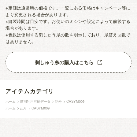
※定価は通常時の価格です。一覧にある価格はキャンペーン等に
より変更される場合があります。
※縫製時間は目安です。お使いのミシンや設定によって前後する
場合があります。
※色数は使用する刺しゅう糸の数を明示しており、糸替え回数で
はありません。
刺しゅう糸の購入はこちら
アイテムカテゴリ
ホーム
>
商用利用可能データ
>
記号
>
CASYM009
ホーム
>
記号
>
CASYM009