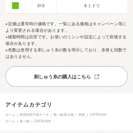
■
513
キミドリ
※定価は通常時の価格です。一覧にある価格はキャンペーン等に
より変更される場合があります。
※縫製時間は目安です。お使いのミシンや設定によって前後する
場合があります。
※色数は使用する刺しゅう糸の数を明示しており、糸替え回数で
はありません。
刺しゅう糸の購入はこちら
アイテムカテゴリ
ホーム
>
商用利用可能データ
>
食べ物/飲み物
>
果物
>
CAFRU009
ホーム
>
食べ物
>
CAFRU009