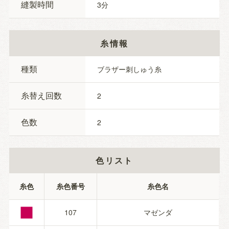
縫製時間
3
糸情報
種類
ブラザー刺しゅう糸
糸替え回数
2
色数
2
色リスト
■
糸色
糸色番号
糸色名
107
マゼンダ