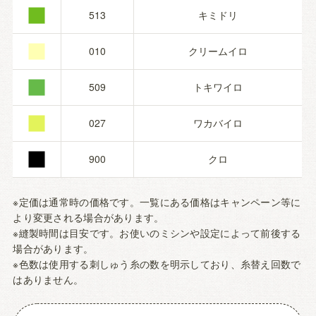
■
■
513
キミドリ
■
010
クリームイロ
■
509
トキワイロ
■
027
ワカバイロ
900
クロ
※定価は通常時の価格です。一覧にある価格はキャンペーン等に
より変更される場合があります。
※縫製時間は目安です。お使いのミシンや設定によって前後する
場合があります。
※色数は使用する刺しゅう糸の数を明示しており、糸替え回数で
はありません。