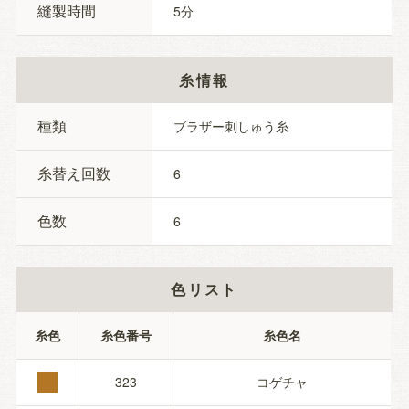
縫製時間
5
糸情報
種類
ブラザー刺しゅう糸
糸替え回数
6
色数
6
色リスト
■
糸色
糸色番号
糸色名
323
コゲチャ