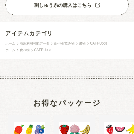
刺しゅう糸の購入はこちら
アイテムカテゴリ
ホーム
>
商用利用可能データ
>
食べ物/飲み物
>
果物
>
CAFRU008
ホーム
>
食べ物
>
CAFRU008
お得なパッケージ