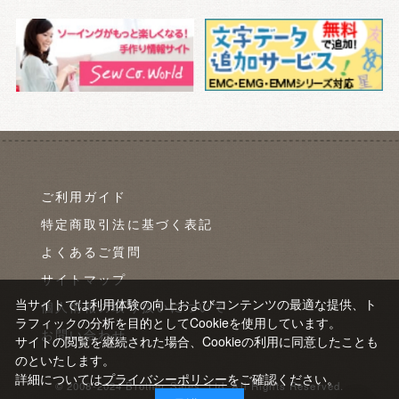
ご利用ガイド
特定商取引法に基づく表記
よくあるご質問
サイトマップ
当サイトでは利用体験の向上およびコンテンツの最適な提供、ト
個人情報の取り扱いについて
ラフィックの分析を目的としてCookieを使用しています。
お問い合わせ
サイトの閲覧を継続された場合、Cookieの利用に同意したことも
のといたします。
詳細については
プライバシーポリシー
をご確認ください。
© 2008-2024 Brother Sales, Ltd. All Rights Reserved.