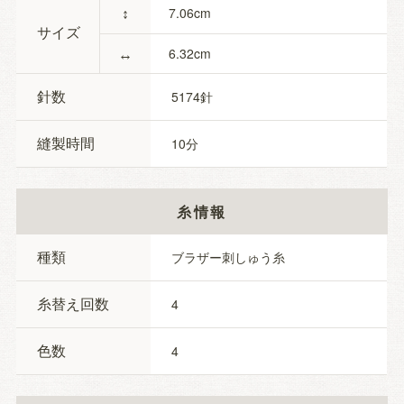
↕
7.06
サイズ
↔
6.32
針数
5174
縫製時間
10
糸情報
種類
ブラザー刺しゅう糸
糸替え回数
4
色数
4