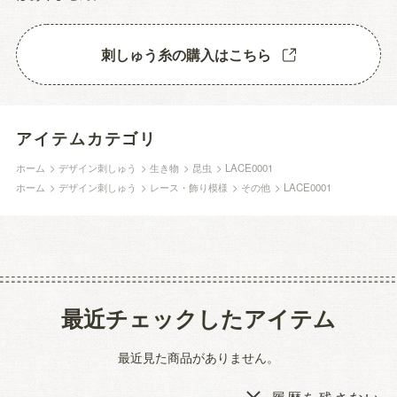
刺しゅう糸の購入はこちら
アイテムカテゴリ
ホーム
>
デザイン刺しゅう
>
生き物
>
昆虫
>
LACE0001
ホーム
>
デザイン刺しゅう
>
レース・飾り模様
>
その他
>
LACE0001
最近チェックしたアイテム
最近見た商品がありません。