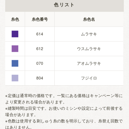
色リスト
■
糸色
糸色番号
糸色名
■
614
ムラサキ
■
612
ウスムラサキ
■
070
アオムラサキ
804
フジイロ
※定価は通常時の価格です。一覧にある価格はキャンペーン等に
より変更される場合があります。
※縫製時間は目安です。お使いのミシンや設定によって前後する
場合があります。
※色数は使用する刺しゅう糸の数を明示しており、糸替え回数で
はありません。