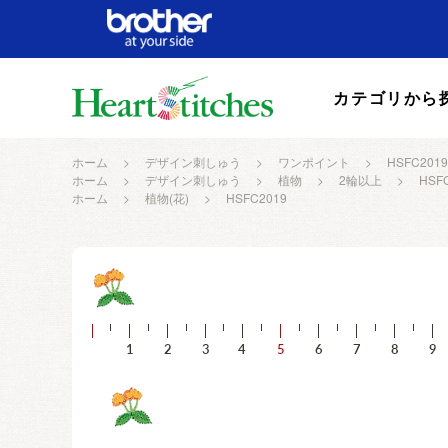
カテゴリから
ホーム
>
デザイン刺しゅう
>
ワンポイント
>
HSFC2019
ホーム
>
デザイン刺しゅう
>
植物
>
2輪以上
>
HSF
ホーム
>
植物(花)
>
HSFC2019