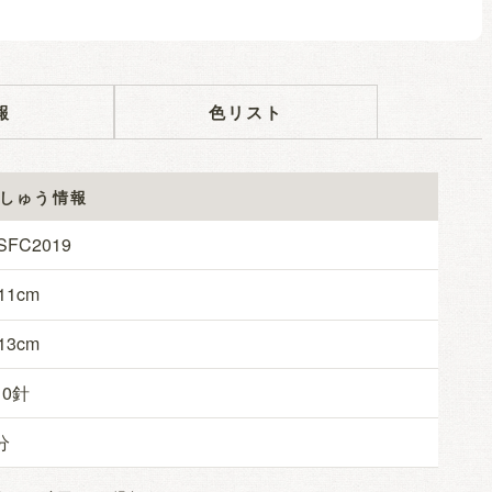
報
色リスト
しゅう情報
SFC2019
11
13
10