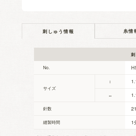
糸情
刺しゅう情報
刺
H
No.
1.
↕
サイズ
1.
↔
2
針数
1
縫製時間