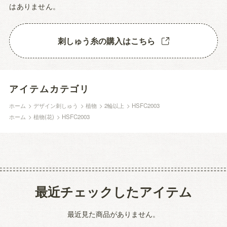
はありません。
刺しゅう糸の購入はこちら
アイテムカテゴリ
ホーム
>
デザイン刺しゅう
>
植物
>
2輪以上
>
HSFC2003
ホーム
>
植物(花)
>
HSFC2003
最近チェックしたアイテム
最近見た商品がありません。