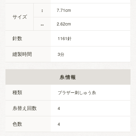
↕
7.71
サイズ
↔
2.62
針数
1161
縫製時間
3
糸情報
種類
ブラザー刺しゅう糸
糸替え回数
4
色数
4