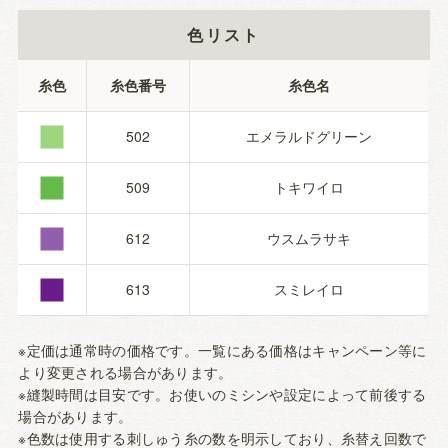
色リスト
■
糸色
糸色番号
糸色名
■
502
エメラルドグリーン
■
509
トキワイロ
■
612
ウスムラサキ
613
スミレイロ
※定価は通常時の価格です。一覧にある価格はキャンペーン等に
より変更される場合があります。
※縫製時間は目安です。お使いのミシンや設定によって前後する
場合があります。
※色数は使用する刺しゅう糸の数を明示しており、糸替え回数で