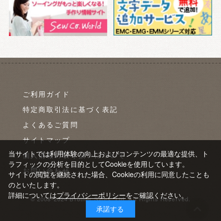
ご利用ガイド
特定商取引法に基づく表記
よくあるご質問
サイトマップ
当サイトでは利用体験の向上およびコンテンツの最適な提供、ト
個人情報の取り扱いについて
ラフィックの分析を目的としてCookieを使用しています。
お問い合わせ
サイトの閲覧を継続された場合、Cookieの利用に同意したことも
のといたします。
詳細については
プライバシーポリシー
をご確認ください。
© 2008-2024 Brother Sales, Ltd. All Rights Reserved.
承諾する