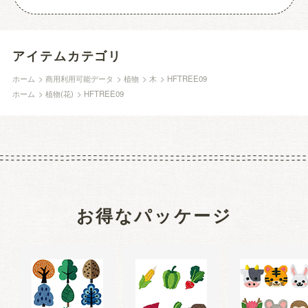
アイテムカテゴリ
ホーム
>
商用利用可能データ
>
植物
>
木
>
HFTREE09
ホーム
>
植物(花)
>
HFTREE09
お得なパッケージ