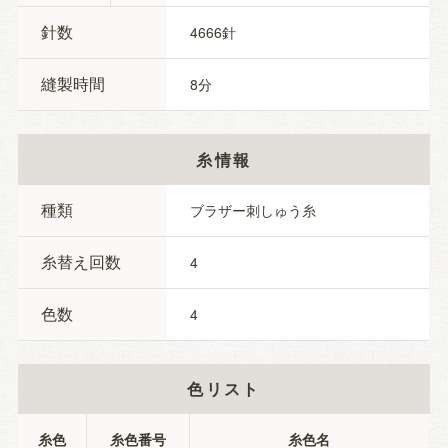
針数
4666
縫製時間
8
糸情報
種類
ブラザー刺しゅう糸
糸替え回数
4
色数
4
色リスト
糸色
糸色番号
糸色名