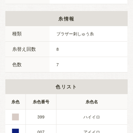
糸情報
種類
ブラザー刺しゅう糸
糸替え回数
8
色数
7
色リスト
■
糸色
糸色番号
糸色名
■
399
ハイイロ
007
アイイロ