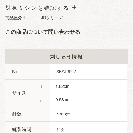
対象ミシンを確認する
商品区分１
JRシリーズ
この商品について問い合わせる
刺しゅう情報
No.
SKSJRE18
↕
1.82
サイズ
↔
9.58
針数
5383
縫製時間
11