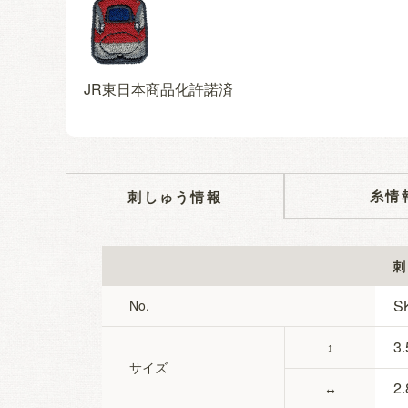
JR東日本商品化許諾済
糸情
刺しゅう情報
刺
S
No.
3.
↕
サイズ
2.
↔