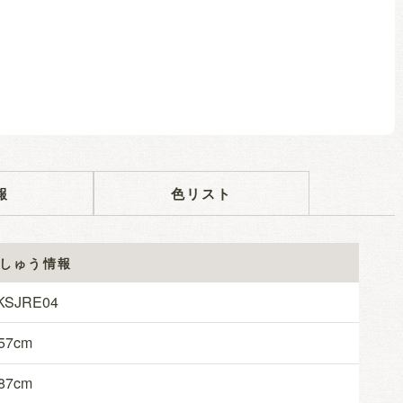
報
色リスト
しゅう情報
KSJRE04
57
87