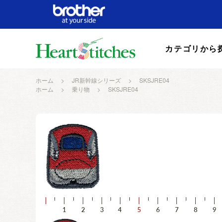
カテゴリから
ホーム
>
JR新幹線シリーズ
>
SKSJRE04
ホーム
>
乗り物
>
SKSJRE04