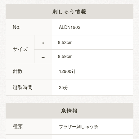
刺しゅう情報
No.
ALDN1902
↕
9.53
サイズ
↔
9.59
針数
12900
縫製時間
25
糸情報
種類
ブラザー刺しゅう糸