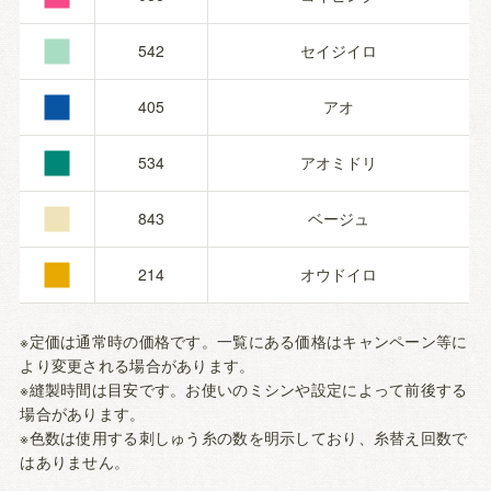
■
■
542
セイジイロ
■
405
アオ
■
534
アオミドリ
■
843
ベージュ
214
オウドイロ
※定価は通常時の価格です。一覧にある価格はキャンペーン等に
より変更される場合があります。
※縫製時間は目安です。お使いのミシンや設定によって前後する
場合があります。
※色数は使用する刺しゅう糸の数を明示しており、糸替え回数で
はありません。