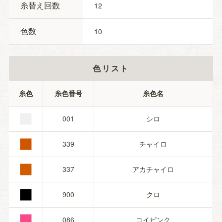
糸替え回数
12
色数
10
色リスト
■
糸色
糸色番号
糸色名
■
001
シロ
■
339
チャイロ
■
337
アカチャイロ
■
900
クロ
086
コイピンク