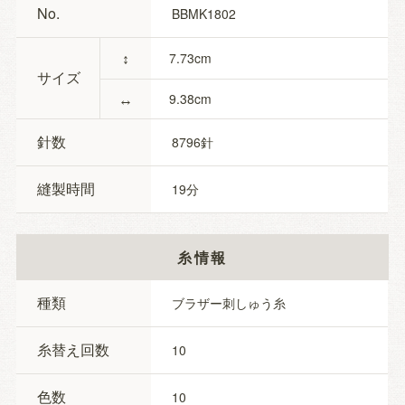
No.
BBMK1802
↕
7.73
サイズ
↔
9.38
針数
8796
縫製時間
19
糸情報
種類
ブラザー刺しゅう糸
糸替え回数
10
色数
10