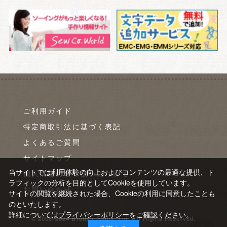
ご利用ガイド
特定商取引法に基づく表記
よくあるご質問
サイトマップ
当サイトでは利用体験の向上およびコンテンツの最適な提供、ト
個人情報の取り扱いについて
ラフィックの分析を目的としてCookieを使用しています。
お問い合わせ
サイトの閲覧を継続された場合、Cookieの利用に同意したことも
のといたします。
詳細については
プライバシーポリシー
をご確認ください。
© 2008-2024 Brother Sales, Ltd. All Rights Reserved.