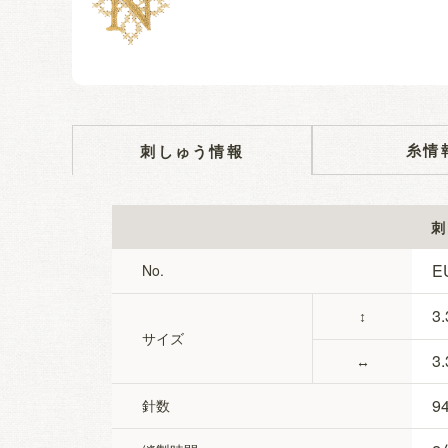
糸情
刺しゅう情報
刺
E
No.
3.
↕
サイズ
3.
↔
9
針数