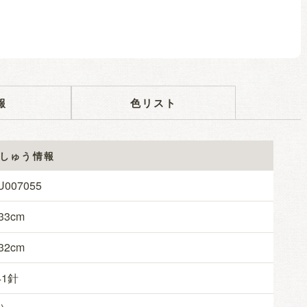
報
色リスト
しゅう情報
U007055
33
32
41