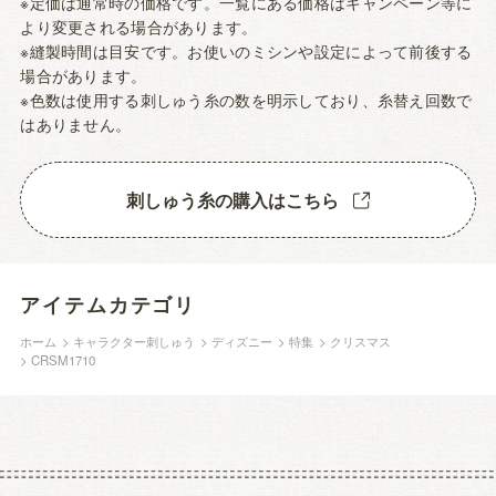
※定価は通常時の価格です。一覧にある価格はキャンペーン等に
より変更される場合があります。
※縫製時間は目安です。お使いのミシンや設定によって前後する
場合があります。
※色数は使用する刺しゅう糸の数を明示しており、糸替え回数で
はありません。
刺しゅう糸の購入はこちら
アイテムカテゴリ
ホーム
>
キャラクター刺しゅう
>
ディズニー
>
特集
>
クリスマス
>
CRSM1710