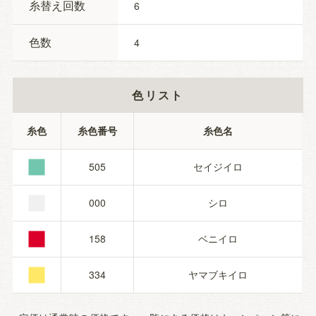
糸替え回数
6
色数
4
色リスト
■
糸色
糸色番号
糸色名
■
505
セイジイロ
■
000
シロ
■
158
ベニイロ
334
ヤマブキイロ