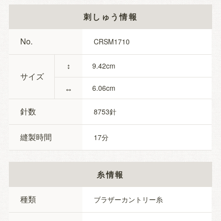
刺しゅう情報
No.
CRSM1710
↕
9.42
サイズ
↔
6.06
針数
8753
縫製時間
17
糸情報
種類
ブラザーカントリー糸