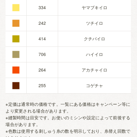
■
■
334
ヤマブキイロ
■
242
ツチイロ
■
414
クチバイロ
■
706
ハイイロ
■
264
アカチャイロ
255
コゲチャ
※定価は通常時の価格です。一覧にある価格はキャンペーン等に
より変更される場合があります。
※縫製時間は目安です。お使いのミシンや設定によって前後する
場合があります。
※色数は使用する刺しゅう糸の数を明示しており、糸替え回数で