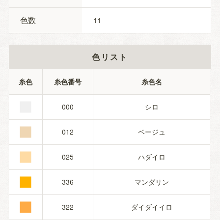
色数
11
色リスト
■
糸色
糸色番号
糸色名
■
000
シロ
■
012
ベージュ
■
025
ハダイロ
■
336
マンダリン
322
ダイダイイロ