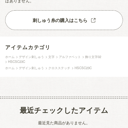
はありません。
刺しゅう糸の購入はこちら
アイテムカテゴリ
ホーム
>
デザイン刺しゅう
>
文字
>
アルファベット
>
飾り文字02
>
HSCSC23C
ホーム
>
デザイン刺しゅう
>
クロスステッチ
>
HSCSC23C
最近チェックしたアイテム
最近見た商品がありません。