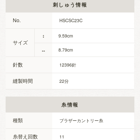
刺しゅう情報
No.
HSCSC23C
↕
9.59
サイズ
↔
8.79
針数
12396
縫製時間
22
糸情報
種類
ブラザーカントリー糸
糸替え回数
11