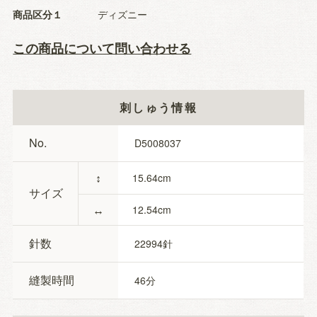
商品区分１
ディズニー
この商品について問い合わせる
刺しゅう情報
No.
D5008037
↕
15.64
サイズ
↔
12.54
針数
22994
縫製時間
46