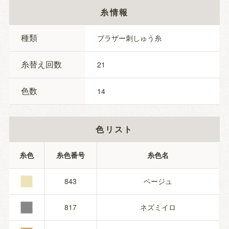
糸情報
種類
ブラザー刺しゅう糸
糸替え回数
21
色数
14
色リスト
■
糸色
糸色番号
糸色名
■
843
ベージュ
817
ネズミイロ