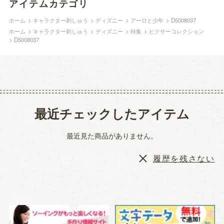
アイテムカテゴリ
ホーム
>
キャラクター刺しゅう
>
ディズニー
>
アーロと少年
>
D5008037
ホーム
>
キャラクター刺しゅう
>
ディズニー
>
特集
>
ピクサーコレクション
>
D5008037
最近チェックしたアイテム
最近見た商品がありません。
履歴を残さない