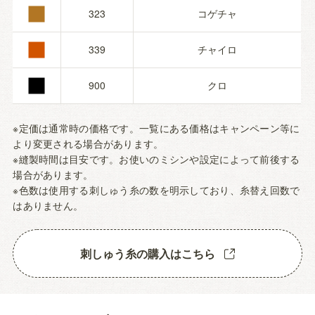
■
■
323
コゲチャ
■
339
チャイロ
900
クロ
※定価は通常時の価格です。一覧にある価格はキャンペーン等に
より変更される場合があります。
※縫製時間は目安です。お使いのミシンや設定によって前後する
場合があります。
※色数は使用する刺しゅう糸の数を明示しており、糸替え回数で
はありません。
刺しゅう糸の購入はこちら