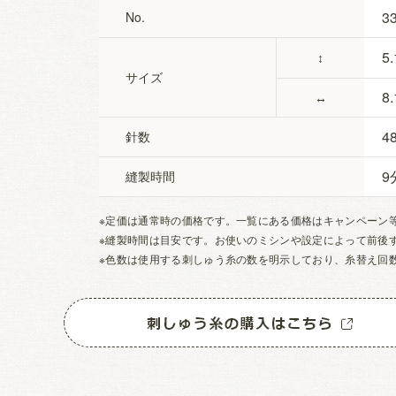
3
No.
5.
↕
サイズ
8.
↔
4
針数
9
縫製時間
※定価は通常時の価格です。一覧にある価格はキャンペーン
※縫製時間は目安です。お使いのミシンや設定によって前後
※色数は使用する刺しゅう糸の数を明示しており、糸替え回