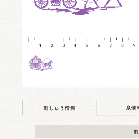
糸情
刺しゅう情報
刺