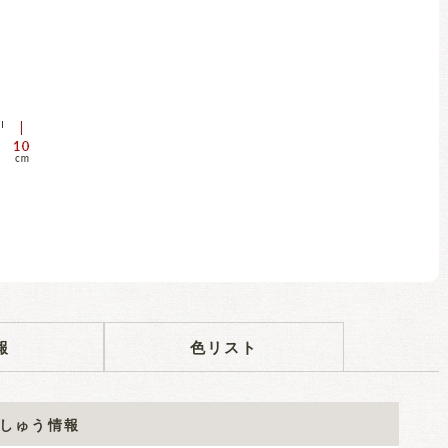
報
色リスト
しゅう情報