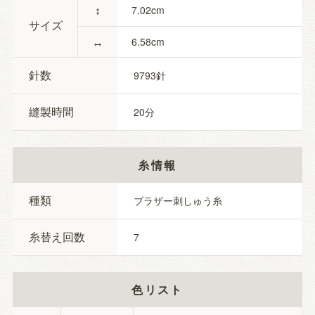
↕
7.02
サイズ
↔
6.58
針数
9793
縫製時間
20
糸情報
種類
ブラザー刺しゅう糸
糸替え回数
7
色リスト