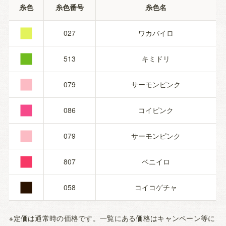
■
糸色
糸色番号
糸色名
■
027
ワカバイロ
■
513
キミドリ
■
079
サーモンピンク
■
086
コイピンク
■
079
サーモンピンク
■
807
ベニイロ
058
コイコゲチャ
※定価は通常時の価格です。一覧にある価格はキャンペーン等に