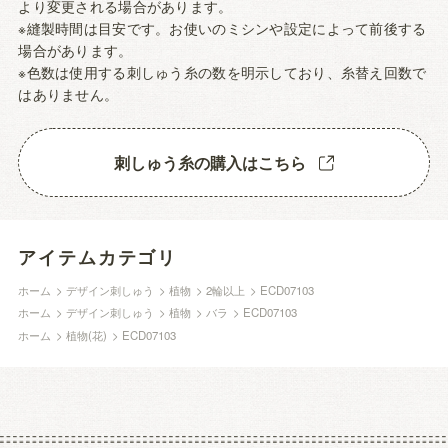
より変更される場合があります。
※縫製時間は目安です。お使いのミシンや設定によって前後する
場合があります。
※色数は使用する刺しゅう糸の数を明示しており、糸替え回数で
はありません。
刺しゅう糸の購入はこちら
アイテムカテゴリ
ホーム
>
デザイン刺しゅう
>
植物
>
2輪以上
>
ECD07103
ホーム
>
デザイン刺しゅう
>
植物
>
バラ
>
ECD07103
ホーム
>
植物(花)
>
ECD07103