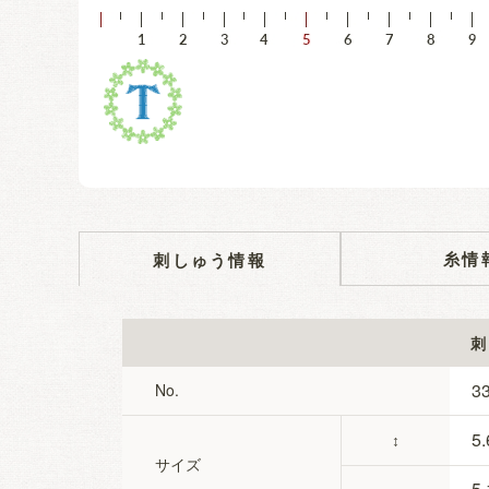
糸情
刺しゅう情報
刺
3
No.
5.
↕
サイズ
5.
↔