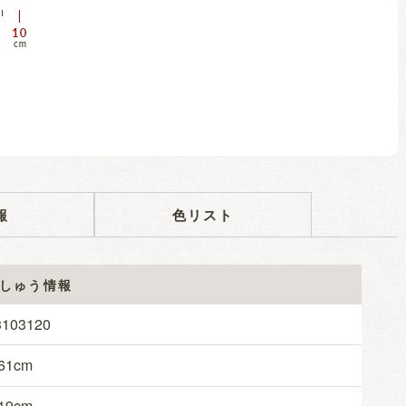
報
色リスト
しゅう情報
3103120
61
19