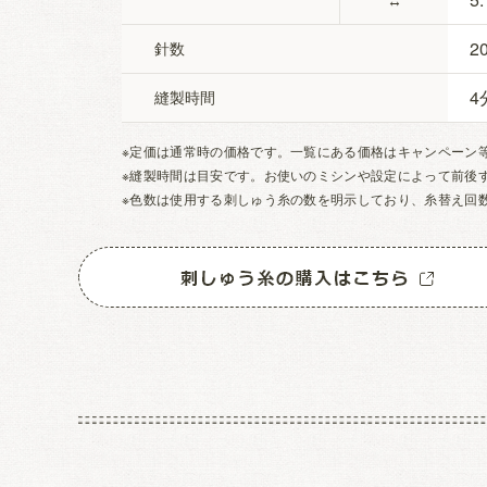
2
針数
4
縫製時間
※定価は通常時の価格です。一覧にある価格はキャンペーン
※縫製時間は目安です。お使いのミシンや設定によって前後
※色数は使用する刺しゅう糸の数を明示しており、糸替え回