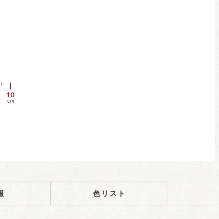
報
色リスト