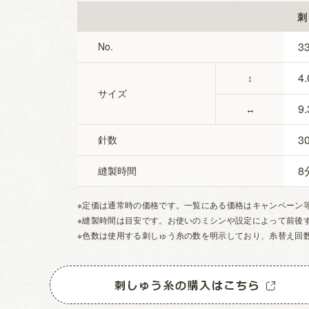
刺
3
No.
4.
↕
サイズ
9.
↔
3
針数
8
縫製時間
※定価は通常時の価格です。一覧にある価格はキャンペーン
※縫製時間は目安です。お使いのミシンや設定によって前後
※色数は使用する刺しゅう糸の数を明示しており、糸替え回