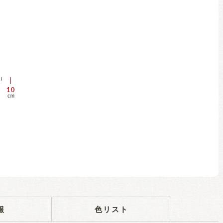
報
色リスト