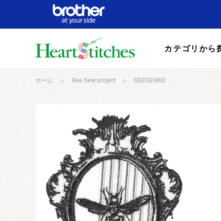
カテゴリから
ホーム
>
See Sew project
>
SEESEW02