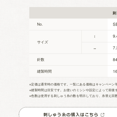
刺
S
No.
9.
↕
サイズ
7.
↔
8
針数
1
縫製時間
※定価は通常時の価格です。一覧にある価格はキャンペーン
※縫製時間は目安です。お使いのミシンや設定によって前後
※色数は使用する刺しゅう糸の数を明示しており、糸替え回