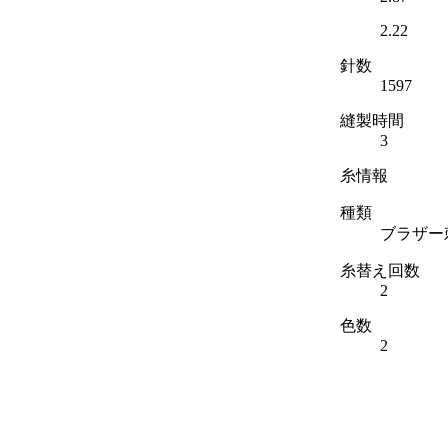
2.22
針数
1597
縫製時間
3
糸情報
種類
ブラザー
糸替え回数
2
色数
2
色リスト
糸色
糸色番号
1
■