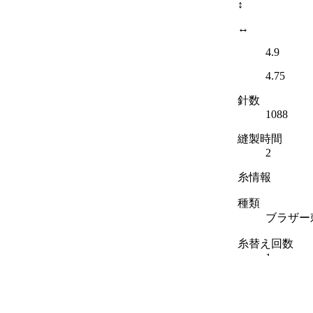
↕
↔
4.9
4.75
針数
1088
縫製時間
2
糸情報
種類
ブラザー
糸替え回数
1
色数
1