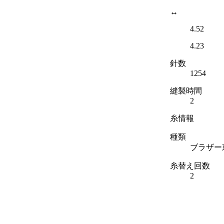
↔
4.52
4.23
針数
1254
縫製時間
2
糸情報
種類
ブラザー
糸替え回数
2
色数
2
色リスト