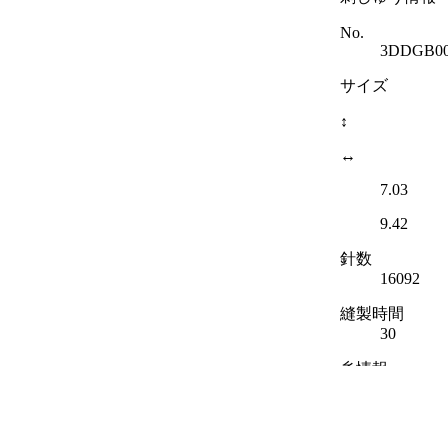
No.
3DDGB0
サイズ
↕
↔
7.03
9.42
針数
16092
縫製時間
30
糸情報
種類
ブラザー